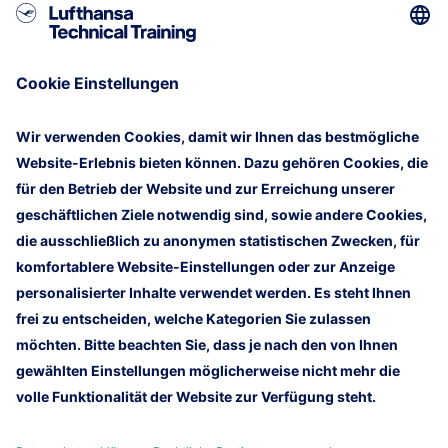
Charter Service.
Neben seiner Leidenschaft für die Luftfahrt ist
Timothy ein begeisterter Gravelbike-Fahrer,
Skifahrer und verfolgt mit Begeisterung Fußball.
Timothy freut sich auf den ersten Kundenkontakt
und die Zusammenarbeit mit Kunden der Lufthansa
Technical Training!
Homepage
Impressum
Rechtliche Hinweise
Kundennewsletter
Kontakt