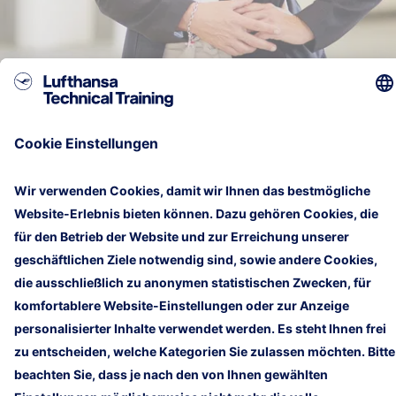
Britta
von Holtzapfel
Key Account and Training Project Manager
Lufthansa Technical Training GmbH
Mail
+49 40 5070 2884
Homepage
Impressum
Rechtliche Hinweise
Kundennewsletter
Kontakt